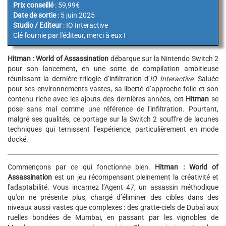
Prix conseillé
: 59,99€
Date de sortie
: 5 juin 2025
Studio / Editeur
: IO Interactive
Clé fournie par l'éditeur, merci à eux !
Hitman : World of Assassination
débarque sur la Nintendo Switch 2
pour son lancement, en une sorte de compilation ambitieuse
réunissant la dernière trilogie d’infiltration d’
IO Interactive
. Saluée
pour ses environnements vastes, sa liberté d’approche folle et son
contenu riche avec les ajouts des dernières années, cet
Hitman
se
pose sans mal comme une référence de l'infiltration. Pourtant,
malgré ses qualités, ce portage sur la Switch 2 souffre de lacunes
techniques qui ternissent l’expérience, particulièrement en mode
docké.
Commençons par ce qui fonctionne bien.
Hitman : World of
Assassination
est un jeu récompensant pleinement la créativité et
l'adaptabilité. Vous incarnez l’Agent 47, un assassin méthodique
qu'on ne présente plus, chargé d’éliminer des cibles dans des
niveaux aussi vastes que complexes : des gratte-ciels de Dubaï aux
ruelles bondées de Mumbai, en passant par les vignobles de