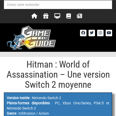
Hitman : World of
Assassination – Une version
Switch 2 moyenne
Version testée
: Nintendo Switch 2
Plates-formes disponibles
: PC, Xbox One/Series, PS4/5 et
Nintendo Switch 2
Genre
: Infiltration / Action