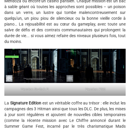
Mendoza ou encore un casino parisien. Chaque mission est un bac
à sable géant où toutes les approches sont possibles – un poison
dans un verre, un lustre qui tombe malencontreusement sur
quelqu'un, un piou piou de silencieux ou la bonne vieille corde à
piano… La rejouabilité est au cœur du gameplay, avec toute une
salve de défis et des contrats communautaires qui prolongent la
durée de vie... si vous aimez refaire des niveaux plusieurs fois, tout
du moins.
Version Switch 2
Version PS5
La
Signature Edition
est un véritable coffre au trésor : elle inclut les
campagnes des 3 Hitman ainsi que tous les DLC. De plus, les mises
à jour sont régulières et ajoutent de nouvelles cibles temporaires
(comme la récente mission avec Le Chiffre annoncé durant le
Summer Game Fest, incarné par le très charismatique Mads