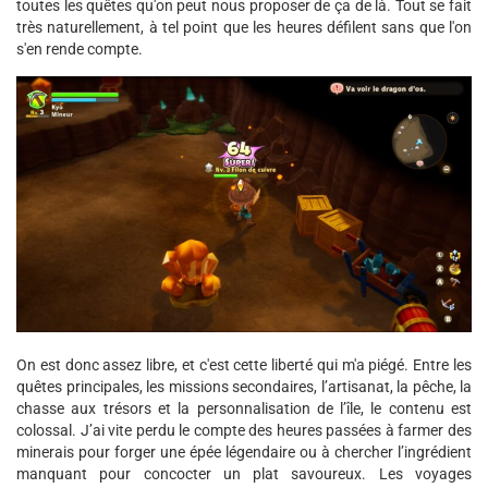
toutes les quêtes qu'on peut nous proposer de ça de là. Tout se fait
très naturellement, à tel point que les heures défilent sans que l'on
s'en rende compte.
On est donc assez libre, et c'est cette liberté qui m'a piégé. Entre les
quêtes principales, les missions secondaires, l’artisanat, la pêche, la
chasse aux trésors et la personnalisation de l’île, le contenu est
colossal. J’ai vite perdu le compte des heures passées à farmer des
minerais pour forger une épée légendaire ou à chercher l’ingrédient
manquant pour concocter un plat savoureux. Les voyages