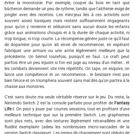
éviter la monotonie. Par exemple, couper du bois en tant que
bûcheron demande un peu de rythme, tandis que l’alchimie exige de
jongler avec des recettes. Les mini-jeux liés à ces activités sont
souvent assez basiques mais restent suffisamment engageants
pour qu’on y revienne et séduiront sans aucun doute les enfants
grâce aux animations choupis et à la durée de chaque activité, ni
trop longue, ni trop courte. La récompense génère juste ce qu'il faut
de dopamine pour qu'on ait envie de recommencer, en espérant
fabriquer une armure ou une arme légèrement meilleure que la
précédente. Un bémol toutefois, puisqu'il en faut. Le craft peut
parfois être un peu injuste si l'on est juge au niveau d'un métier… et
les combats deviennent vite très répétitifs. On tape, on esquive, on
lance une compétence et on recommence… le bestiaire n'est pas
bien féroce et on triomphera souvent sans mal dès qu'on partira à la
chasse aux monstres.
C'est sans doute ma seule véritable réserve sur le jeu. Du reste, la
Nintendo Switch 2 est la console parfaite pour profiter de
Fantasy
Life I
. On peut y jouer par courtes sessions, tout en profitant d'une
meilleure technique que sur la première Switch. Les graphismes
sont plus nets, avec des textures légèrement retravaillées et une
fluidité exemplaire (adieu les nombreuses micro-saccades de la
version Switch classique). Les temps de chargement sont réduits de