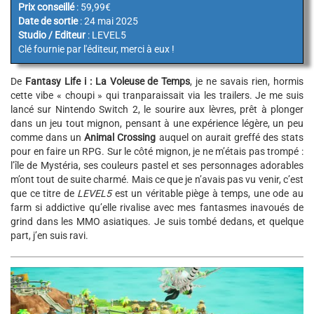
Prix conseillé
: 59,99€
Date de sortie
: 24 mai 2025
Studio / Editeur
: LEVEL5
Clé fournie par l'éditeur, merci à eux !
De
Fantasy Life i : La Voleuse de Temps
, je ne savais rien, hormis
cette vibe « choupi » qui tranparaissait via les trailers. Je me suis
lancé sur Nintendo Switch 2, le sourire aux lèvres, prêt à plonger
dans un jeu tout mignon, pensant à une expérience légère, un peu
comme dans un
Animal Crossing
auquel on aurait greffé des stats
pour en faire un RPG. Sur le côté mignon, je ne m’étais pas trompé :
l’île de Mystéria, ses couleurs pastel et ses personnages adorables
m’ont tout de suite charmé. Mais ce que je n’avais pas vu venir, c’est
que ce titre de
LEVEL5
est un véritable piège à temps, une ode au
farm si addictive qu’elle rivalise avec mes fantasmes inavoués de
grind dans les MMO asiatiques. Je suis tombé dedans, et quelque
part, j’en suis ravi.