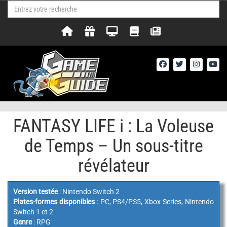
FANTASY LIFE i : La Voleuse
de Temps – Un sous-titre
révélateur
Version testée
: Nintendo Switch 2
Plates-formes disponibles
: PC, PS4/PS5, Xbox Series, Nintendo
Switch 1 et 2
Genre
: RPG