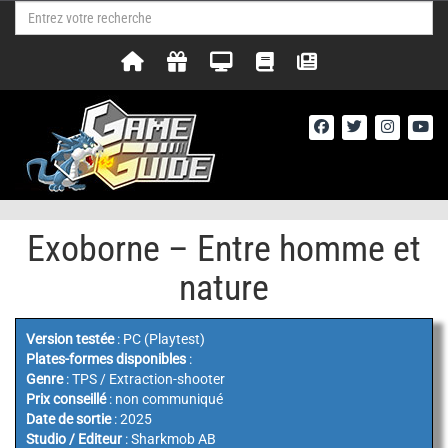
Exoborne – Entre homme et
nature
Version testée
: PC (Playtest)
Plates-formes disponibles
:
Genre
: TPS / Extraction-shooter
Prix conseillé
: non communiqué
Date de sortie
: 2025
Studio / Editeur
: Sharkmob AB