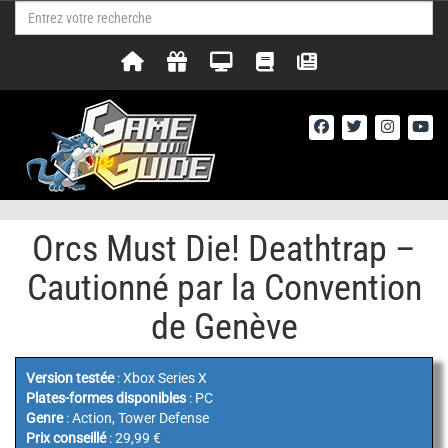
Orcs Must Die! Deathtrap –
Cautionné par la Convention
de Genève
Version testée
: Xbox Series X
Plates-formes disponibles
: PC
Genre
: Action, Tower Defense
Prix conseillé
: 29,99 €