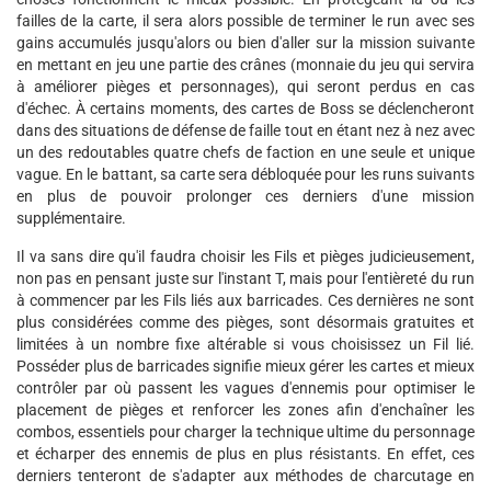
failles de la carte, il sera alors possible de terminer le run avec ses
gains accumulés jusqu'alors ou bien d'aller sur la mission suivante
en mettant en jeu une partie des crânes (monnaie du jeu qui servira
à améliorer pièges et personnages), qui seront perdus en cas
d'échec. À certains moments, des cartes de Boss se déclencheront
dans des situations de défense de faille tout en étant nez à nez avec
un des redoutables quatre chefs de faction en une seule et unique
vague. En le battant, sa carte sera débloquée pour les runs suivants
en plus de pouvoir prolonger ces derniers d'une mission
supplémentaire.
Il va sans dire qu'il faudra choisir les Fils et pièges judicieusement,
non pas en pensant juste sur l'instant T, mais pour l'entièreté du run
à commencer par les Fils liés aux barricades. Ces dernières ne sont
plus considérées comme des pièges, sont désormais gratuites et
limitées à un nombre fixe altérable si vous choisissez un Fil lié.
Posséder plus de barricades signifie mieux gérer les cartes et mieux
contrôler par où passent les vagues d'ennemis pour optimiser le
placement de pièges et renforcer les zones afin d'enchaîner les
combos, essentiels pour charger la technique ultime du personnage
et écharper des ennemis de plus en plus résistants. En effet, ces
derniers tenteront de s'adapter aux méthodes de charcutage en