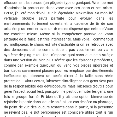
efficacement les ronces (un piège de type organique). Wren permet
d'optimiser la protection d'une zone avec ses sorts et ses orbes.
Perso, j'ai jeté mon dévolu sur le légendaire Maximilian. Sa mobilité
verticale (double saut) parfaite pour évoluer dans les
environnements fortement ouverts et la cadence de tir de son
arbalète plus lente et avec un tir moins dispersé que celle de Vaan
me convient mieux. Même si la compétence passive de Vaan
(attaque de la faille) est très intéressante. Mais voilà... comme tout
jeu multijoueur, le chaos est vite d'actualité si on se retrouve avec
des demeurés qui ne communiquent pas vocalement ou via le
système de ping et/ou font n'importe quoi sans aucune stratégie
dans une version du bien plus sévère que les épisodes précédents,
comme par exemple quelqu'un qui vend vos pièges upgradés et
barricades savamment placées pour les remplacer par des éléments
inefficaces qui donnent un accès direct à la faille sans réelle
protection... Alors certes, l'absence d'intelligence des gens n'est pas
de la responsabilité des développeurs, mais l'absence d'outils pour
gérer l'aspect social l'est, puisqu'on ne peut que muter les gens, une
fois le groupe formé. Et bien qu'il y ait une option bienvenue de
rejoindre la partie dans laquelle on était, en cas de déco ou plantage,
du point de vue des joueurs restants dans la partie, si la personne
ne revient pas, le slot personnage est considéré utilisé tout le run