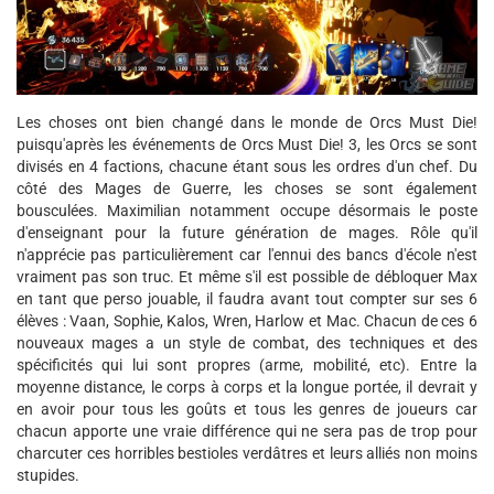
Les choses ont bien changé dans le monde de Orcs Must Die!
puisqu'après les événements de Orcs Must Die! 3, les Orcs se sont
divisés en 4 factions, chacune étant sous les ordres d'un chef. Du
côté des Mages de Guerre, les choses se sont également
bousculées. Maximilian notamment occupe désormais le poste
d'enseignant pour la future génération de mages. Rôle qu'il
n'apprécie pas particulièrement car l'ennui des bancs d'école n'est
vraiment pas son truc. Et même s'il est possible de débloquer Max
en tant que perso jouable, il faudra avant tout compter sur ses 6
élèves : Vaan, Sophie, Kalos, Wren, Harlow et Mac. Chacun de ces 6
nouveaux mages a un style de combat, des techniques et des
spécificités qui lui sont propres (arme, mobilité, etc). Entre la
moyenne distance, le corps à corps et la longue portée, il devrait y
en avoir pour tous les goûts et tous les genres de joueurs car
chacun apporte une vraie différence qui ne sera pas de trop pour
charcuter ces horribles bestioles verdâtres et leurs alliés non moins
stupides.