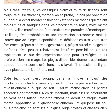
Mais rassurez-vous, les classiques pieux et murs de flèches sont
toujours aussi efficaces, même si on se prend, un peu par obligation
au début, à expérimenter et finir par kiffer des méthodes qui étaient
moins funs et sadiques dans les précédents épisodes, voire même
de nouvelles manières de faire souffrir ces pustules démoniaques.
D'ailleurs, c'est probablement une impression personnelle, mais je
trouve que 35 pièges disponibles - et déblocables très, voire trop
facilement (répartis entre pièges muraux, pièges au sol et pièges de
plafond)- c'est peu et relativement limité en possibilités. On fait
rapidement le tour des expérimentations pour privilégier un kit
préféré selon son mage. Les pièges disponibles donnent cependant
de quoi faire et sont plutôt funs, mais j'avais l'impression qu'il y en
avait plus dans le 3 et Unchained.
Côté technique, c'est propre, dans la "moyenne plus" des
productions actuelles, mais le jeu ne fracassera pas la rétine, ni ne
révolutionnera quoi que ce soit. Il arrive même quelques petites
saccades par moments. Rien de méchant, mais elles se produisent
souvent sans raison (majoritairement en début de vague avant
même l'apparition d'un quelconque ennemi). Ce qui pose un peu
plus problème, ce sont les quelques bugs croisés et classés en 2