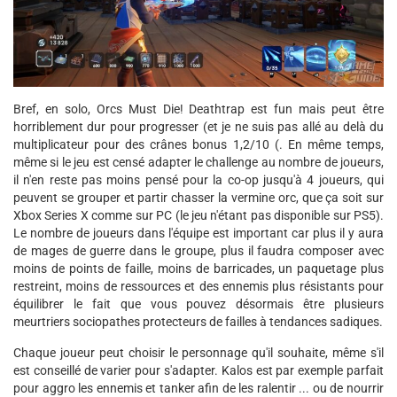
Bref, en solo, Orcs Must Die! Deathtrap est fun mais peut être
horriblement dur pour progresser (et je ne suis pas allé au delà du
multiplicateur pour des crânes bonus 1,2/10 (. En même temps,
même si le jeu est censé adapter le challenge au nombre de joueurs,
il n'en reste pas moins pensé pour la co-op jusqu'à 4 joueurs, qui
peuvent se grouper et partir chasser la vermine orc, que ça soit sur
Xbox Series X comme sur PC (le jeu n'étant pas disponible sur PS5).
Le nombre de joueurs dans l'équipe est important car plus il y aura
de mages de guerre dans le groupe, plus il faudra composer avec
moins de points de faille, moins de barricades, un paquetage plus
restreint, moins de ressources et des ennemis plus résistants pour
équilibrer le fait que vous pouvez désormais être plusieurs
meurtriers sociopathes protecteurs de failles à tendances sadiques.
Chaque joueur peut choisir le personnage qu'il souhaite, même s'il
est conseillé de varier pour s'adapter. Kalos est par exemple parfait
pour aggro les ennemis et tanker afin de les ralentir ... ou de nourrir