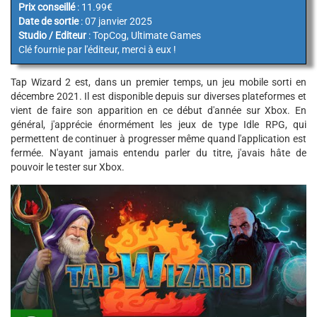
Prix conseillé
: 11.99€
Date de sortie
: 07 janvier 2025
Studio / Editeur
: TopCog, Ultimate Games
Clé fournie par l'éditeur, merci à eux !
Tap Wizard 2 est, dans un premier temps, un jeu mobile sorti en
décembre 2021. Il est disponible depuis sur diverses plateformes et
vient de faire son apparition en ce début d'année sur Xbox. En
général, j'apprécie énormément les jeux de type Idle RPG, qui
permettent de continuer à progresser même quand l'application est
fermée. N'ayant jamais entendu parler du titre, j'avais hâte de
pouvoir le tester sur Xbox.