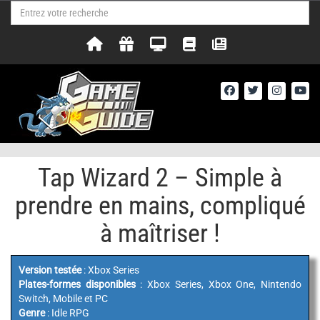
Tap Wizard 2 – Simple à
prendre en mains, compliqué
à maîtriser !
Version testée
: Xbox Series
Plates-formes disponibles
: Xbox Series, Xbox One, Nintendo
Switch, Mobile et PC
Genre
: Idle RPG