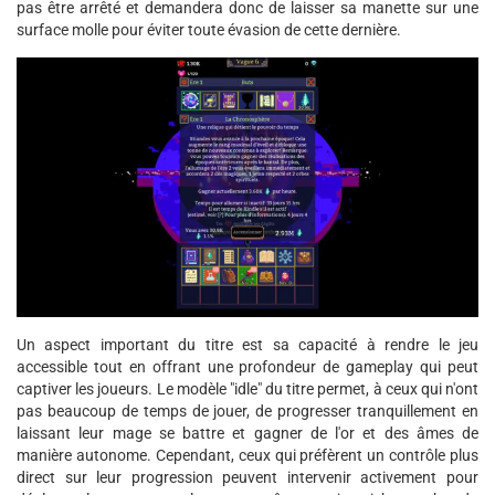
pas être arrêté et demandera donc de laisser sa manette sur une
surface molle pour éviter toute évasion de cette dernière.
Un aspect important du titre est sa capacité à rendre le jeu
accessible tout en offrant une profondeur de gameplay qui peut
captiver les joueurs. Le modèle "idle" du titre permet, à ceux qui n'ont
pas beaucoup de temps de jouer, de progresser tranquillement en
laissant leur mage se battre et gagner de l'or et des âmes de
manière autonome. Cependant, ceux qui préfèrent un contrôle plus
direct sur leur progression peuvent intervenir activement pour