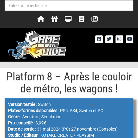
Platform 8 – Après le couloir
de métro, les wagons !
Version testée
: Switch
Plates-formes disponibles
: PS5, PS4, Switch et PC
Genre
: Aventure, Simulation
Prix conseillé
: 3,99€
Date de sortie
: 31 mai 2024 (PC) 27 novembre (Consoles)
Studio / Editeur
: KOTAKE CREATE / PLAYSIM