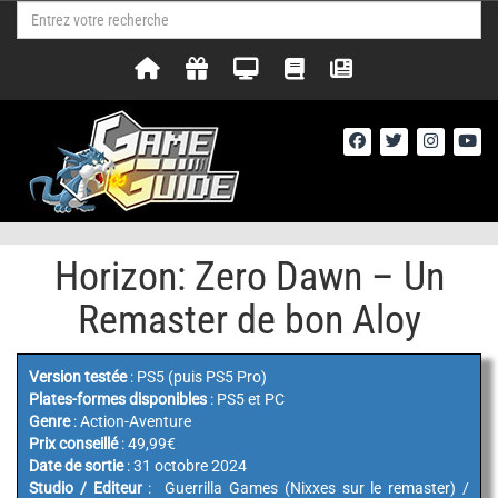
Horizon: Zero Dawn – Un
Remaster de bon Aloy
Version testée
: PS5 (puis PS5 Pro)
Plates-formes disponibles
: PS5 et PC
Genre
: Action-Aventure
Prix conseillé
: 49,99€
Date de sortie
: 31 octobre 2024
Studio / Editeur
: Guerrilla Games (Nixxes sur le remaster) /