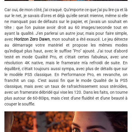
Car oui, de mon côté, j'ai craqué. Qu'importe ce que j'ai pu lire ça et là
sur le net, je savais d'ores et déjà qu'elle serait mienne, même si elle
ne manquait pas de défauts sur le papier, et j'avais un souhait en
tête : que l'on puisse avoir droit au 60 images/seconde tout en
ayant la qualité. J'en parlerai un autre jour, mais pour faire simple,
avec
Horizon Zero Dawn
, mon souhait a été exaucé. Le jeu détecte
au démarrage votre matériel et propose les mêmes modes
qu'indiqué plus haut, avec le suffixe "Pro" ajouté. J'ai tout d'abord
testé en mode Qualité Pro, et c'était certes fabuleux, avec une
résolution 4K native, mais le framerate m'a refroidi de suite. En
équilibré, c'était toujours aussi sympa, avec plus de détails que sur
le modèle PS5 classique. En Performance Pro, en revanche, on
franchit un cap. C'est aussi fin que le mode Qualité de la PS5
classique, mais avec un taux de rafraichissement sous stéroïdes,
avec un framerate débridé qui vise les 120. Dans les faits, on tourne
plus autour de 60-80ips, mais c'est d'une fluidité et d'une beauté à
couper le souffle.