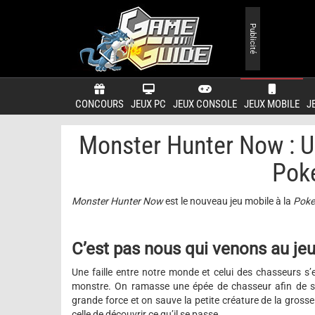
Publicité
CONCOURS
JEUX PC
JEUX CONSOLE
JEUX MOBILE
J
Monster Hunter Now : U
Pok
Monster Hunter Now
est le nouveau jeu mobile à la
Pok
C’est pas nous qui venons au jeu
Une faille entre notre monde et celui des chasseurs s
monstre. On ramasse une épée de chasseur afin de sau
grande force et on sauve la petite créature de la gross
celle de découvrir ce qu’il se passe.