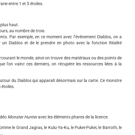
rie entre 1 et 5 étoiles.
 plus haut.
jours, au nombre de trois.
nts. Par exemple, en ce moment avec l’évènement Diablos, on a
r un Diablos et de le prendre en photo avec la fonction Réalité
rcourant le monde, ainsi on trouve des matériaux ou des points de
ue l’on vainc ces derniers, on récupère les ressources liées à la
utour du Diablos qui apparaît désormais sur la carte. Ce monstre
étoiles.
vidéo
Monster Hunter
avec les éléments phares de la licence.
e le Grand Jagras, le Kulu-Ya-Ku, le Pukei-Pukei, le Barroth, le
s…