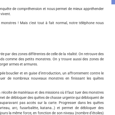
enquête de compréhension et nous permet de mieux appréhender
 vivent.
es monstres ! Mais c'est tout à fait normal, notre téléphone nous
rée par des zones différentes de celle de la réalité. On retrouve des
ands comme des petits monstres. On y trouve aussi des zones de
 forger armes et armures.
e bouclier et en guise d’introduction, un affrontement contre le
quer de nombreux nouveaux monstres en finissant les quêtes
a récolte de matériaux et des missions où il faut tuer des monstres
rmet de débloquer des quêtes de chasse urgente qui débloquent de
paravant pas accès sur la carte. Progresser dans les quêtes
rteau, arc, fusarbalète, katana…) et permet de débloquer des
ours la même force, en fonction de son niveau (nombre d’étoiles)