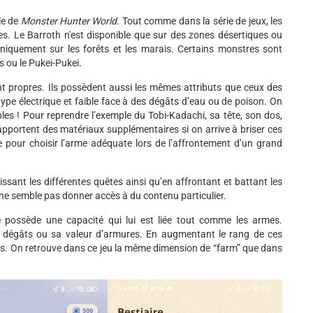
le de
Monster Hunter World
. Tout comme dans la série de jeux, les
es. Le Barroth n'est disponible que sur des zones désertiques ou
niquement sur les forêts et les marais. Certains monstres sont
 ou le Pukei-Pukei.
 propres. Ils possèdent aussi les mêmes attributs que ceux des
type électrique et faible face à des dégâts d’eau ou de poison. On
les ! Pour reprendre l’exemple du Tobi-Kadachi, sa tête, son dos,
apportent des matériaux supplémentaires si on arrive à briser ces
e pour choisir l’arme adéquate lors de l’affrontement d’un grand
sant les différentes quêtes ainsi qu’en affrontant et battant les
e semble pas donner accès à du contenu particulier.
e possède une capacité qui lui est liée tout comme les armes.
 dégâts ou sa valeur d’armures. En augmentant le rang de ces
és. On retrouve dans ce jeu la même dimension de “farm” que dans