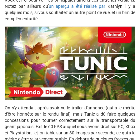
Xbox et PC pour voir les principales différences entre les versions.
Notez par ailleurs qu'
un aperçu a été réalisé par
Kathlyn il y a
quelques mois, si vous souhaitez un autre point de vue, et un brin de
complémentarité.
On s'y attendait après avoir vu le trailer d'annonce (qui a le mérite
d'être honnête sur le rendu final), mais
Tunic
a dû faire quelques
concessions pour tourner correctement sur la transportable du
géant japonais. Exit le 60 FPS auquel nous avons droit sur PC, Xbox
et Playstation, ici, on table sur un 30 images par seconde, ce qui a le
mérite d'être relativement stable. En dehors de quelques freezes qui