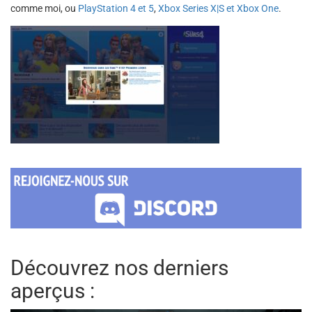
comme moi, ou
PlayStation 4 et 5
,
Xbox Series X|S et Xbox One
.
Découvrez nos derniers
aperçus :