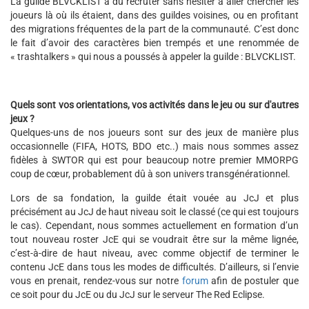
La guilde BLVCKLIST a dû recruter sans hésiter à aller chercher les
joueurs là où ils étaient, dans des guildes voisines, ou en profitant
des migrations fréquentes de la part de la communauté. C’est donc
le fait d’avoir des caractères bien trempés et une renommée de
« trashtalkers » qui nous a poussés à appeler la guilde : BLVCKLIST.
Quels sont vos orientations, vos activités dans le jeu ou sur d'autres
jeux ?
Quelques-uns de nos joueurs sont sur des jeux de manière plus
occasionnelle (FIFA, HOTS, BDO etc..) mais nous sommes assez
fidèles à SWTOR qui est pour beaucoup notre premier MMORPG
coup de cœur, probablement dû à son univers transgénérationnel.
Lors de sa fondation, la guilde était vouée au JcJ et plus
précisément au JcJ de haut niveau soit le classé (ce qui est toujours
le cas). Cependant, nous sommes actuellement en formation d’un
tout nouveau roster JcE qui se voudrait être sur la même lignée,
c’est-à-dire de haut niveau, avec comme objectif de terminer le
contenu JcE dans tous les modes de difficultés. D’ailleurs, si l’envie
vous en prenait, rendez-vous sur notre
forum
afin de postuler que
ce soit pour du JcE ou du JcJ sur le serveur The Red Eclipse.