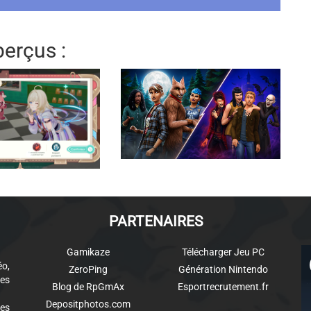
erçus :
PARTENAIRES
Gamikaze
Télécharger Jeu PC
éo,
ZeroPing
Génération Nintendo
es
Blog de RpGmAx
Esportrecrutement.fr
Depositphotos.com
des