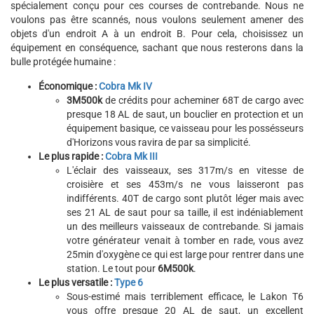
spécialement conçu pour ces courses de contrebande. Nous ne
voulons pas être scannés, nous voulons seulement amener des
objets d'un endroit A à un endroit B. Pour cela, choisissez un
équipement en conséquence, sachant que nous resterons dans la
bulle protégée humaine :
Économique :
Cobra Mk IV
3M500k
de crédits pour acheminer 68T de cargo avec
presque 18 AL de saut, un bouclier en protection et un
équipement basique, ce vaisseau pour les possésseurs
d'Horizons vous ravira de par sa simplicité.
Le plus rapide :
Cobra Mk III
L'éclair des vaisseaux, ses 317m/s en vitesse de
croisière et ses 453m/s ne vous laisseront pas
indifférents. 40T de cargo sont plutôt léger mais avec
ses 21 AL de saut pour sa taille, il est indéniablement
un des meilleurs vaisseaux de contrebande. Si jamais
votre générateur venait à tomber en rade, vous avez
25min d'oxygène ce qui est large pour rentrer dans une
station. Le tout pour
6M500k
.
Le plus versatile :
Type 6
Sous-estimé mais terriblement efficace, le Lakon T6
vous offre presque 20 AL de saut, un excellent