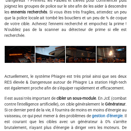
"Dangereux" ! Préférez les Faibles et Élevés pour commencer puis
joignez les groupes de police sur le site afin de les aider à descendre
les
ennemis recherchés
. Si vous êtes très fragiles, attendez un peu
que la police locale ait tombé les boucliers et un peu de % de coque
de votre cible. Achevez l'ennemi recherché et empochez la prime !
N'oubliez pas de la scanner au détecteur de prime si elle est
recherchée.
Actuellement, le système Phiagre est très prisé ainsi que ses deux
RES élevée & Dangereuse autour de Phiagre La station High-tech
est également proche afin de s'équiper rapidement et efficacement.
Il est aussi très important de
cibler un sous-module
. En JcE (combat
contre l'intelligence artificielle), on cible généralement le
Générateur
.
Si ce dernier perd de la vie, il fournira de moins en moins d'énergie au
vaisseau, ce qui peut mener à des problèmes de
gestion d'énergie
. Il
est courant que les cibles avec un générateur à 0% s'arrête
brutalement, n'ayant plus d'énergie à diriger vers les moteurs. De