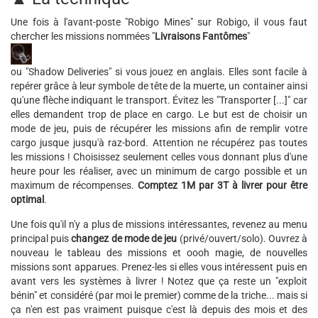
Une fois à l'avant-poste "Robigo Mines" sur Robigo, il vous faut
chercher les missions nommées "
Livraisons Fantômes
"
ou "Shadow Deliveries" si vous jouez en anglais. Elles sont facile à
repérer grâce à leur symbole de tête de la muerte, un container ainsi
qu'une flèche indiquant le transport. Évitez les "Transporter [...]" car
elles demandent trop de place en cargo. Le but est de choisir un
mode de jeu, puis de récupérer les missions afin de remplir votre
cargo jusque jusqu'à raz-bord. Attention ne récupérez pas toutes
les missions ! Choisissez seulement celles vous donnant plus d'une
heure pour les réaliser, avec un minimum de cargo possible et un
maximum de récompenses.
Comptez 1M par 3T à livrer pour être
optimal
.
Une fois qu'il n'y a plus de missions intéressantes, revenez au menu
principal puis
changez de mode de jeu
(privé/ouvert/solo). Ouvrez à
nouveau le tableau des missions et oooh magie, de nouvelles
missions sont apparues. Prenez-les si elles vous intéressent puis en
avant vers les systèmes à livrer ! Notez que ça reste un "exploit
bénin" et considéré (par moi le premier) comme de la triche... mais si
ça n'en est pas vraiment puisque c'est là depuis des mois et des