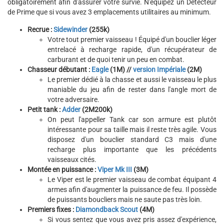
obligatoirement afin d'assurer votre survie. N'équipez un Détecteur
de Prime que si vous avez 3 emplacements utilitaires au minimum.
Recrue :
Sidewinder
(255k)
Votre tout premier vaisseau ! Équipé d'un bouclier léger
entrelacé à recharge rapide, d'un récupérateur de
carburant et de quoi tenir un peu en combat.
Chasseur débutant :
Eagle
(1M) //
version Impériale
(2M)
Le premier dédié à la chasse et aussi le vaisseau le plus
maniable du jeu afin de rester dans l'angle mort de
votre adversaire.
Petit tank :
Adder
(2M200k)
On peut l'appeller Tank car son armure est plutôt
intéressante pour sa taille mais il reste très agile. Vous
disposez d'un bouclier standard C3 mais d'une
recharge plus importante que les précédents
vaisseaux cités.
Montée en puissance :
Viper Mk III
(3M)
Le Viper est le premier vaisseau de combat équipant 4
armes afin d'augmenter la puissance de feu. Il possède
de puissants boucliers mais ne saute pas très loin.
Premiers fixes :
Diamondback Scout
(4M)
Si vous sentez que vous avez pris assez d'expérience,