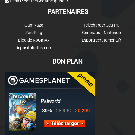
E-mail :
contact@game-guide.fr
PARTENAIRES
Gamikaze
Télécharger Jeu PC
ZeroPing
Génération Nintendo
Blog de RpGmAx
Esportrecrutement.fr
Depositphotos.com
BON PLAN