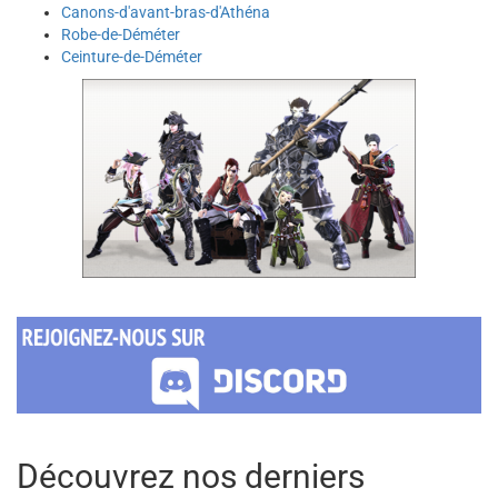
Canons-d'avant-bras-d'Athéna
Robe-de-Déméter
Ceinture-de-Déméter
Découvrez nos derniers