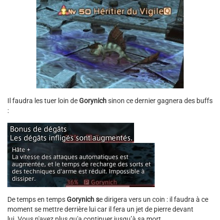
Il faudra les tuer loin de
Gorynich
sinon ce dernier gagnera des buffs
:
De temps en temps
Gorynich s
e dirigera vers un coin : il faudra à ce
moment se mettre derrière lui car il fera un jet de pierre devant
lui. Vous n'avez plus qu'a continuer jusqu’à sa mort.