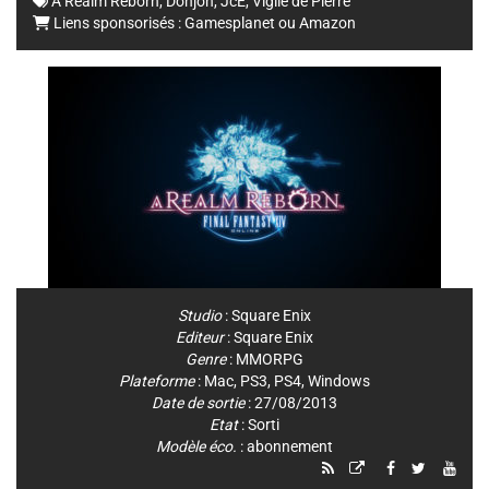
A Realm Reborn
,
Donjon
,
JcE
,
Vigile de Pierre
Liens sponsorisés :
Gamesplanet
ou
Amazon
Studio
:
Square Enix
Editeur
:
Square Enix
Genre
:
MMORPG
Plateforme
:
Mac
,
PS3
,
PS4
,
Windows
Date de sortie
: 27/08/2013
Etat
: Sorti
Modèle éco.
: abonnement