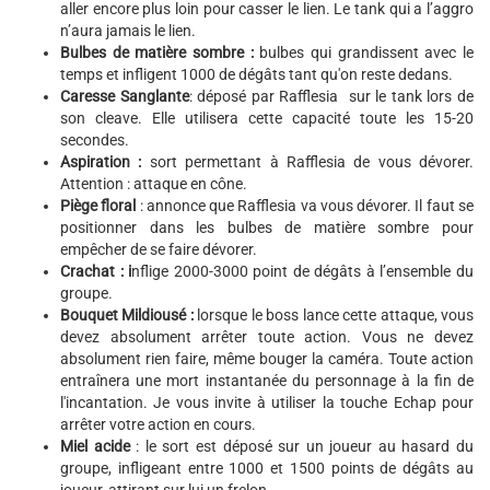
aller encore plus loin pour casser le lien. Le tank qui a l’aggro
n’aura jamais le lien.
Bulbes de matière sombre :
bulbes qui grandissent avec le
temps et infligent 1000 de dégâts tant qu'on reste dedans.
Caresse Sanglante
: déposé par Rafflesia sur le tank lors de
son cleave. Elle utilisera cette capacité toute les 15-20
secondes.
Aspiration :
sort permettant à Rafflesia de vous dévorer.
Attention : attaque en cône.
Piège floral
: annonce que Rafflesia va vous dévorer. Il faut se
positionner dans les bulbes de matière sombre pour
empêcher de se faire dévorer.
Crachat : i
nflige 2000-3000 point de dégâts à l’ensemble du
groupe.
Bouquet Mildiousé :
lorsque le boss lance cette attaque, vous
devez absolument arrêter toute action. Vous ne devez
absolument rien faire, même bouger la caméra. Toute action
entraînera une mort instantanée du personnage à la fin de
l'incantation. Je vous invite à utiliser la touche Echap pour
arrêter votre action en cours.
Miel acide
: le sort est déposé sur un joueur au hasard du
groupe, infligeant entre 1000 et 1500 points de dégâts au