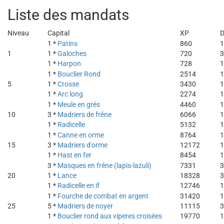
Liste des mandats
Niveau
Capital
XP
D
1 *
Patins
860
1
1
1 *
Galoches
720
3
1 *
Harpon
728
1
1 *
Bouclier Rond
2514
1
5
1 *
Crosse
3430
1
1 *
Arc long
2274
1
1 *
Meule en grés
4460
1
10
3 *
Madriers de frêne
6066
1
1 *
Radicelle
5132
1
1 *
Canne en orme
8764
1
15
3 *
Madriers d'orme
12172
1
1 *
Hast en fer
8454
1
3 *
Masques en frêne (lapis-lazuli)
7331
3
20
1 *
Lance
18328
3
1 *
Radicelle en if
12746
1
1 *
Fourche de combat en argent
31420
1
25
5 *
Madriers de noyer
11115
3
1 *
Bouclier rond aux viperes croisées
19770
1