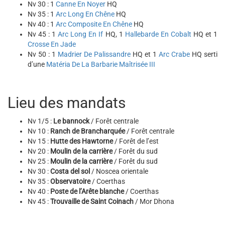
Nv 30 : 1
Canne En Noyer
HQ
Nv 35 : 1
Arc Long En Chêne
HQ
Nv 40 : 1
Arc Composite En Chêne
HQ
Nv 45 : 1
Arc Long En If
HQ, 1
Hallebarde En Cobalt
HQ et 1
Crosse En Jade
Nv 50 : 1
Madrier De Palissandre
HQ et 1
Arc Crabe
HQ serti
d’une
Matéria De La Barbarie Maîtrisée III
Lieu des mandats
Nv 1/5 :
Le bannock
/ Forêt centrale
Nv 10 :
Ranch de Brancharquée
/ Forêt centrale
Nv 15 :
Hutte des Hawtorne
/ Forêt de l’est
Nv 20 :
Moulin de la carrière
/ Forêt du sud
Nv 25 :
Moulin de la carrière
/ Forêt du sud
Nv 30 :
Costa del sol
/ Noscea orientale
Nv 35 :
Observatoire
/ Coerthas
Nv 40 :
Poste de l’Arête blanche
/ Coerthas
Nv 45 :
Trouvaille de Saint Coinach
/ Mor Dhona