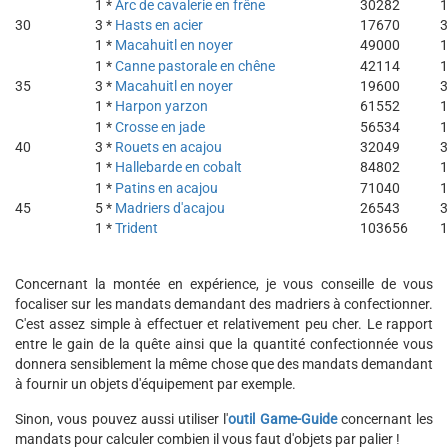
1 *
Arc de cavalerie en frêne
30282
1
30
3 *
Hasts en acier
17670
3
1 *
Macahuitl en noyer
49000
1
1 *
Canne pastorale en chêne
42114
1
35
3 *
Macahuitl en noyer
19600
3
1 *
Harpon yarzon
61552
1
1 *
Crosse en jade
56534
1
40
3 *
Rouets en acajou
32049
3
1 *
Hallebarde en cobalt
84802
1
1 *
Patins en acajou
71040
1
45
5 *
Madriers d'acajou
26543
3
1 *
Trident
103656
1
Concernant la montée en expérience, je vous conseille de vous
focaliser sur les mandats demandant des madriers à confectionner.
C'est assez simple à effectuer et relativement peu cher. Le rapport
entre le gain de la quête ainsi que la quantité confectionnée vous
donnera sensiblement la même chose que des mandats demandant
à fournir un objets d'équipement par exemple.
Sinon, vous pouvez aussi utiliser l'
outil Game-Guide
concernant les
mandats pour calculer combien il vous faut d'objets par palier !