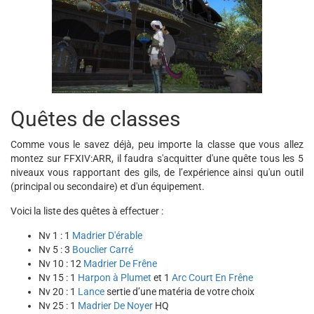
Quêtes de classes
Comme vous le savez déjà, peu importe la classe que vous allez
montez sur FFXIV:ARR, il faudra s'acquitter d'une quête tous les 5
niveaux vous rapportant des gils, de l’expérience ainsi qu'un outil
(principal ou secondaire) et d'un équipement.
Voici la liste des quêtes à effectuer :
Nv 1 : 1
Madrier D'érable
Nv 5 : 3
Bouclier Carré
Nv 10 : 12
Madrier De Frêne
Nv 15 : 1
Harpon à Plumet
et 1
Arc Court En Frêne
Nv 20 : 1
Lance
sertie d’une matéria de votre choix
Nv 25 : 1
Madrier De Noyer
HQ