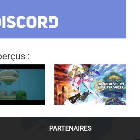
erçus :
PARTENAIRES