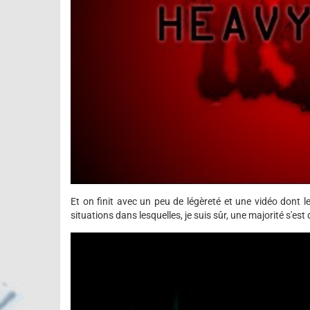
Et on finit avec un peu de légèreté et une vidéo dont le
situations dans lesquelles, je suis sûr, une majorité s'est