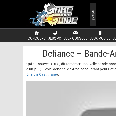
Publicité
CONCOURS
JEUX PC
JEUX CONSOLE
JEUX MOBILE
J
Defiance – Bande-A
Qui dit nouveau DLC, dit forcément nouvelle bande-ann
d'un jeu :)). Voici donc celle d'Arco-conquérant pour Defi
Energie Castithane
).