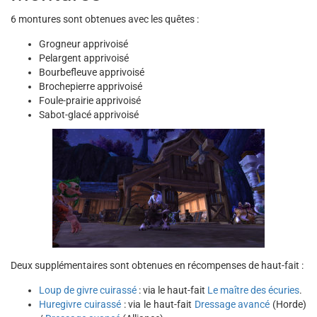
6 montures sont obtenues avec les quêtes :
Grogneur apprivoisé
Pelargent apprivoisé
Bourbefleuve apprivoisé
Brochepierre apprivoisé
Foule-prairie apprivoisé
Sabot-glacé apprivoisé
Deux supplémentaires sont obtenues en récompenses de haut-fait :
Loup de givre cuirassé
: via le haut-fait
Le maître des écuries
.
Huregivre cuirassé
: via le haut-fait
Dressage avancé
(Horde)