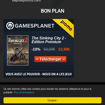
Depositphotos.com
BON PLAN
© 2011-2025 - Association Clamidra -
Wordpress
Ce site internet utilise des cookies pour stocker les sessions utilisateurs et pour la
publicité.
Plus d'informations
Équipe & Contacts
-
Recrutement
-
Publicité & Partenaires
-
CGU
-
Compris !
Accès admin