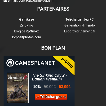
E-mail :
contact@game-guide.fr
PARTENAIRES
Gamikaze
Télécharger Jeu PC
ZeroPing
Génération Nintendo
Blog de RpGmAx
Esportrecrutement.fr
Depositphotos.com
BON PLAN