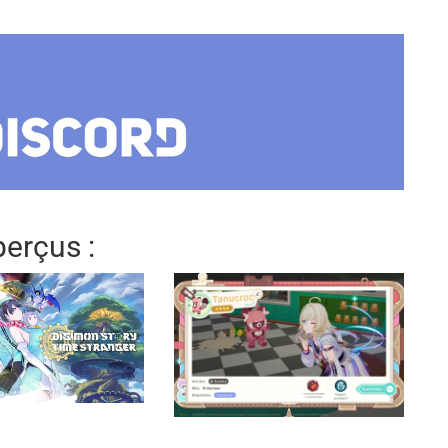
erçus :