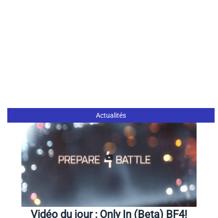
Actualités
Vidéo du jour : Only In (Beta) BF4!