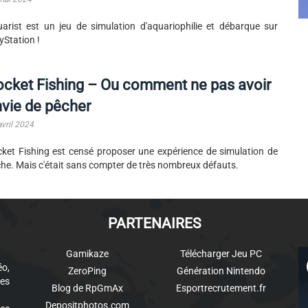
arist est un jeu de simulation d'aquariophilie et débarque sur
yStation !
cket Fishing – Ou comment ne pas avoir
vie de pêcher
avril 2024
ket Fishing est censé proposer une expérience de simulation de
he. Mais c'était sans compter de très nombreux défauts.
PARTENAIRES
Gamikaze
Télécharger Jeu PC
éo,
ZeroPing
Génération Nintendo
es
Blog de RpGmAx
Esportrecrutement.fr
Depositphotos.com