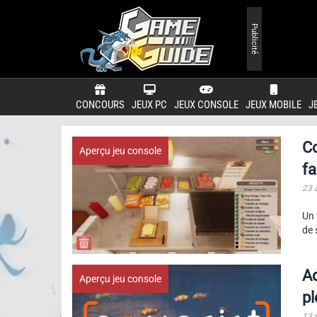
Publicité
CONCOURS
JEUX PC
JEUX CONSOLE
JEUX MOBILE
J
Co
Aperçu jeu console
fa
23 
Un 
de 
Aq
Aperçu jeu console
pl
13 