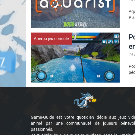
Aqu
Pla
Po
Aperçu jeu console
en
14 
Poc
pêc
Game-Guide est votre quotidien dédié aux jeux vid
animé par une communauté de joueurs bénévol
passionnés.