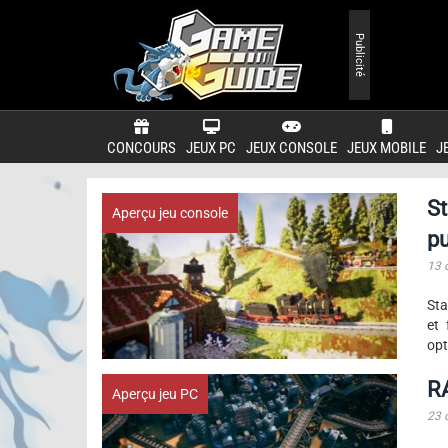
Publicité
CONCOURS
JEUX PC
JEUX CONSOLE
JEUX MOBILE
J
St
Aperçu jeu console
pu
13 
Sta
et 
opt
RA
Aperçu jeu PC
23 