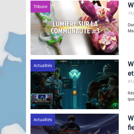
Wi
Tribune
15 j
Da
Mac
Wi
Actualités
e
02 j
Rés
que
Wo
Actualités
fi