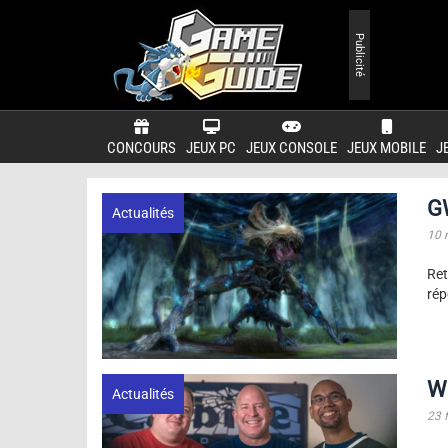
Publicité
CONCOURS
JEUX PC
JEUX CONSOLE
JEUX MOBILE
J
G
Actualités
10 
Ret
rép
Wi
Actualités
23 