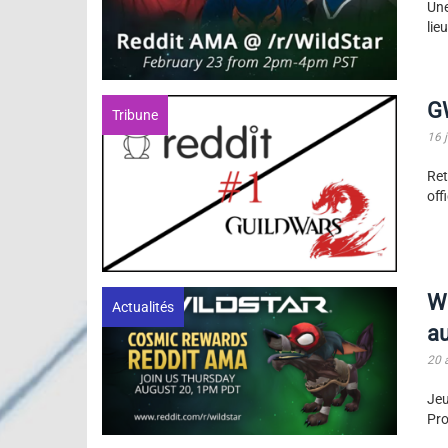
Une
lie
GW
Tribune
16 
Ret
off
Wi
Actualités
au
20 
Jeu
Pro