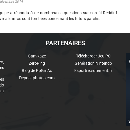
décembre 2014
quipe a répondu à de nombreuses questions sur son fil Reddit !
 mal d'infos sont tombées concernant les futurs patchs.
PARTENAIRES
Gamikaze
Télécharger Jeu PC
éo,
ZeroPing
Génération Nintendo
es
Blog de RpGmAx
Esportrecrutement.fr
Depositphotos.com
des
ndo
ent