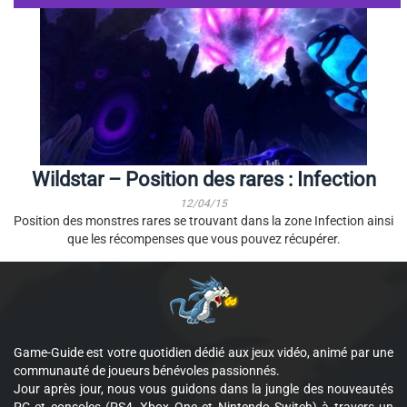
Wildstar – Position des rares : Infection
12/04/15
Position des monstres rares se trouvant dans la zone Infection ainsi
que les récompenses que vous pouvez récupérer.
Game-Guide est votre quotidien dédié aux jeux vidéo, animé par une
communauté de joueurs bénévoles passionnés.
Jour après jour, nous vous guidons dans la jungle des nouveautés