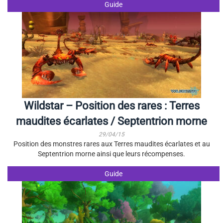
Guide
Wildstar – Position des rares : Terres
maudites écarlates / Septentrion morne
29/04/15
Position des monstres rares aux Terres maudites écarlates et au
Septentrion morne ainsi que leurs récompenses.
Guide