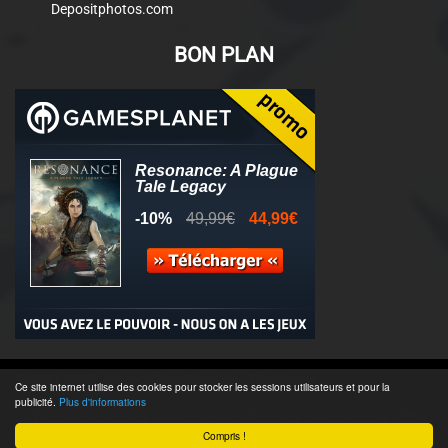
Depositphotos.com
BON PLAN
© 2011-2025 - Association Clamidra -
Wordpress
Ce site internet utilise des cookies pour stocker les sessions utilisateurs et pour la
publicité.
Plus d'informations
Équipe & Contacts
-
Recrutement
-
Publicité & Partenaires
-
CGU
-
Compris !
Accès admin