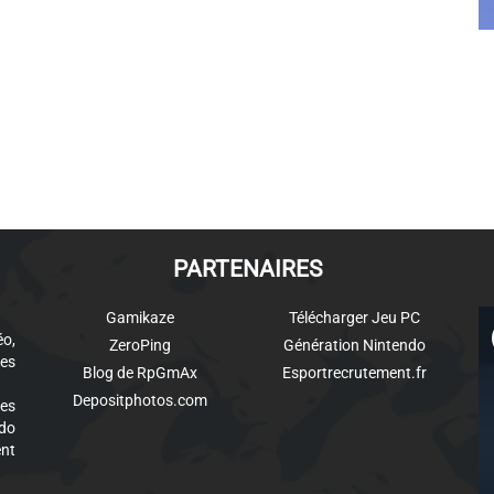
PARTENAIRES
Gamikaze
Télécharger Jeu PC
éo,
ZeroPing
Génération Nintendo
es
Blog de RpGmAx
Esportrecrutement.fr
Depositphotos.com
des
ndo
ent