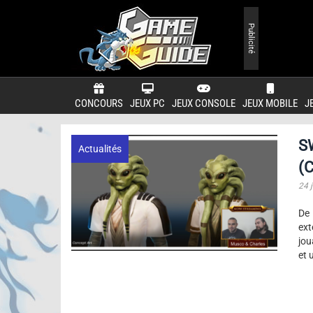
Publicité
CONCOURS
JEUX PC
JEUX CONSOLE
JEUX MOBILE
J
S
Actualités
(C
24 j
De
ext
jou
et 