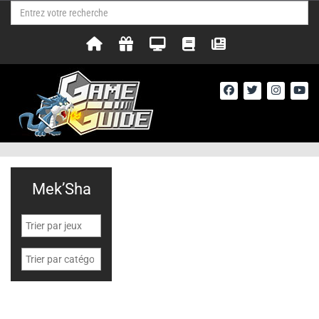
Mek’Sha