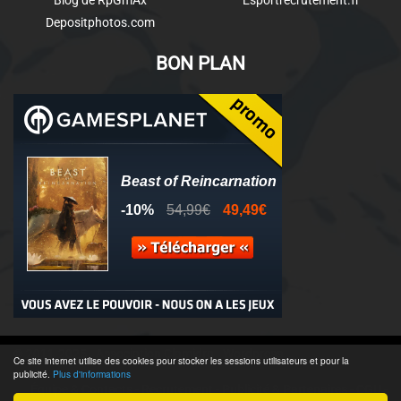
Blog de RpGmAx
Esportrecrutement.fr
Depositphotos.com
BON PLAN
© 2011-2025 - Association Clamidra -
Wordpress
Ce site internet utilise des cookies pour stocker les sessions utilisateurs et pour la
publicité.
Plus d'informations
Équipe & Contacts
-
Recrutement
-
Publicité & Partenaires
-
CGU
-