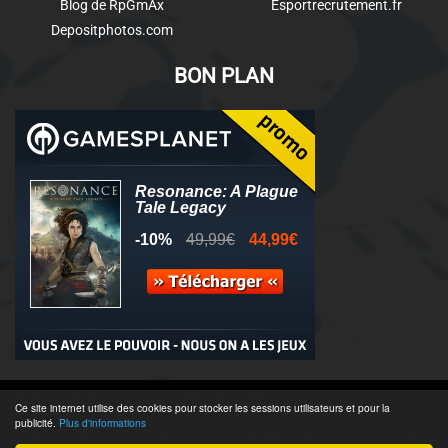
Blog de RpGmAx
Esportrecrutement.fr
Depositphotos.com
BON PLAN
© 2011-2025 - Association Clamidra -
Wordpress
Ce site internet utilise des cookies pour stocker les sessions utilisateurs et pour la
publicité.
Plus d'informations
Équipe & Contacts
-
Recrutement
-
Publicité & Partenaires
-
CGU
-