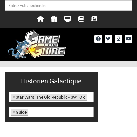
Historien Galactique
×
Star Wars: The Old Republic - SWTOR
×
Guide