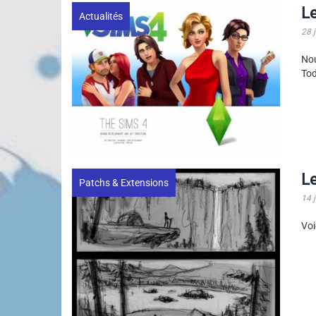
Le
Actualités
28 
Nou
Tod
Le
Patchs & Extensions
14 
Voi