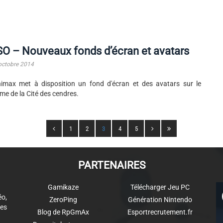
O – Nouveaux fonds d’écran et avatars
octobre 2014
imax met à disposition un fond d'écran et des avatars sur le
me de la Cité des cendres.
1
2
3
4
5
PARTENAIRES
Gamikaze
Télécharger Jeu PC
éo,
ZeroPing
Génération Nintendo
es
Blog de RpGmAx
Esportrecrutement.fr