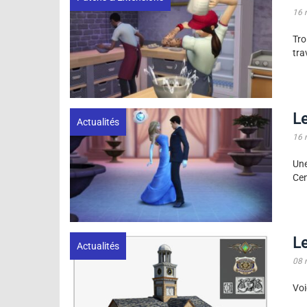
16 
Tro
trav
Le
Actualités
16 
Une
Cen
Le
Actualités
08 
Voi