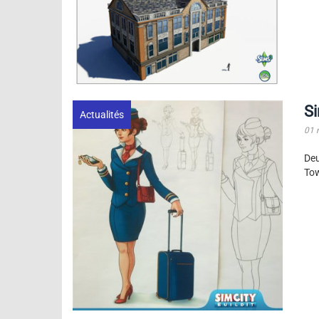
Si
Actualités
01 
Deu
Tow