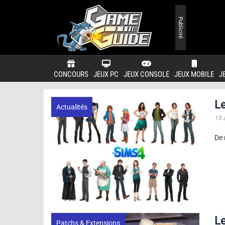
Publicité
CONCOURS
JEUX PC
JEUX CONSOLE
JEUX MOBILE
J
Le
Actualités
15 
De 
Le
Patchs & Extensions