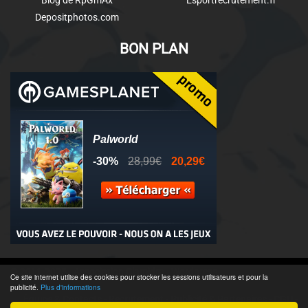
Blog de RpGmAx
Esportrecrutement.fr
Depositphotos.com
BON PLAN
© 2011-2025 - Association Clamidra -
Wordpress
Ce site internet utilise des cookies pour stocker les sessions utilisateurs et pour la
publicité.
Plus d'informations
Équipe & Contacts
-
Recrutement
-
Publicité & Partenaires
-
CGU
-