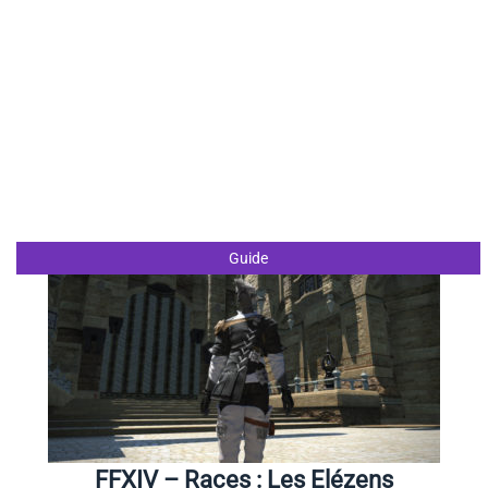
Guide
FFXIV – Races : Les Elézens