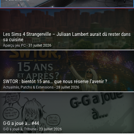
Les Sims 4 Strangerville – Juliaan Lambert aurait dû rester dans
sa cuisine
Aperçu jeu PC
- 31 juillet 2026
SWTOR : bientôt 15 ans… que nous réserve l’avenir ?
Actualités
,
Patchs & Extensions
- 28 juillet 2026
G-G a joué à… #44
G-G a joué à
,
Tribune
- 23 juillet 2026