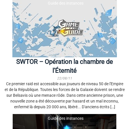
Guide des instances
https://plus.google.com/u/0/+G
▲ Facebook -
ame-guideFr/posts
https://www.facebook.com/Ga
▲ Steam -
meGuide.fr
http://steamcommunity.com/gr
▲ Twitter -
oups/GameGuideFR
https://twitter.com/GameGuide
▲ Discord -
FR
https://discordapp.com/invite/0
▲ Google + -
nYjmkgiA5MgvtJb
https://plus.google.com/u/0/+G
ame-guideFr/posts
▲ Steam -
http://steamcommunity.com/gr
SWTOR – Opération la chambre de
oups/GameGuideFR
▲ Discord -
l’Éternité
https://discordapp.com/invite/0
nYjmkgiA5MgvtJb
22/08/11
Ce premier raid est accessible aux joueurs de niveau 50 de l'Empire
et de la République. Toutes les forces de la Galaxie doivent se rendre
sur Belsavis où une menace rôde. Dans cette ancienne prison, une
nouvelle zone a été découverte par hasard et un mal inconnu,
enfermé là depuis 20 000 ans, libéré... D'anciens écrits […]
Guide des instances