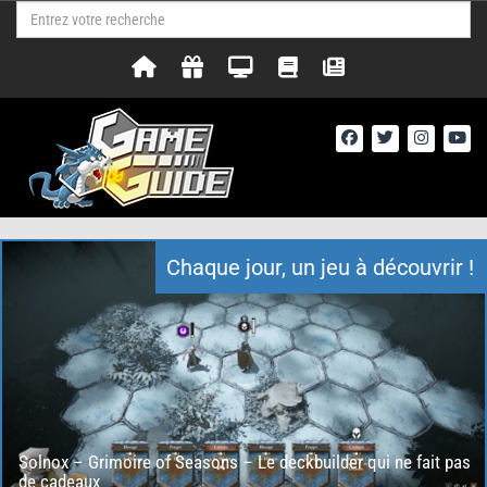
Chaque jour, un jeu à découvrir !
Solnox – Grimoire of Seasons – Le deckbuilder qui ne fait pas
de cadeaux