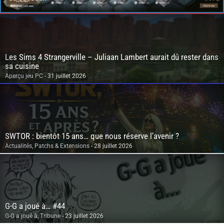
Les Sims 4 Strangerville – Juliaan Lambert aurait dû rester dans
sa cuisine
Aperçu jeu PC
- 31 juillet 2026
SWTOR : bientôt 15 ans… que nous réserve l’avenir ?
Actualités
,
Patchs & Extensions
- 28 juillet 2026
G-G a joué à… #44
G-G a joué à
,
Tribune
- 23 juillet 2026