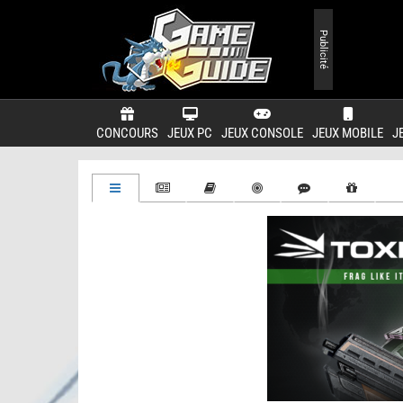
Publicité
CONCOURS
JEUX PC
JEUX CONSOLE
JEUX MOBILE
J