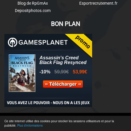
Blog de RpGmAx
Esportrecrutement.fr
Depositphotos.com
BON PLAN
© 2011-2025 - Association Clamidra -
Wordpress
Ce site internet utilise des cookies pour stocker les sessions utilisateurs et pour la
publicité.
Plus d'informations
Équipe & Contacts
-
Recrutement
-
Publicité & Partenaires
-
CGU
-