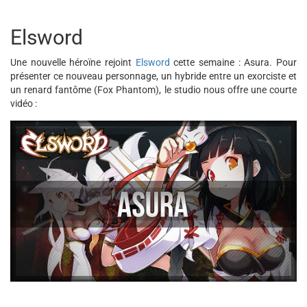
Elsword
Une nouvelle héroïne rejoint
Elsword
cette semaine : Asura. Pour
présenter ce nouveau personnage, un hybride entre un exorciste et
un renard fantôme (Fox Phantom), le studio nous offre une courte
vidéo :