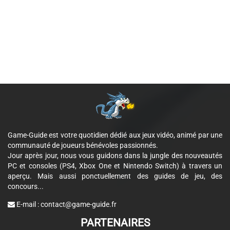
Game-Guide est votre quotidien dédié aux jeux vidéo, animé par une
communauté de joueurs bénévoles passionnés.
Jour après jour, nous vous guidons dans la jungle des nouveautés
PC et consoles (PS4, Xbox One et Nintendo Switch) à travers un
aperçu. Mais aussi ponctuellement des guides de jeu, des
concours...
E-mail :
contact@game-guide.fr
PARTENAIRES