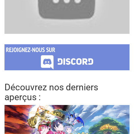
Découvrez nos derniers
aperçus :