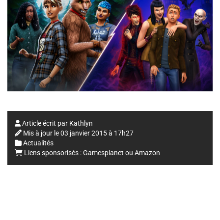
Article écrit par
Kathlyn
Mis à jour le
03 janvier 2015 à 17h27
Actualités
Liens sponsorisés :
Gamesplanet
ou
Amazon