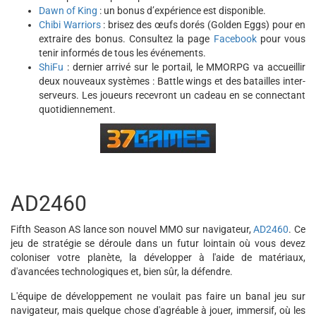
Dawn of King
: un bonus d’expérience est disponible.
Chibi Warriors
: brisez des œufs dorés (Golden Eggs) pour en
extraire des bonus. Consultez la page
Facebook
pour vous
tenir informés de tous les événements.
ShiFu
: dernier arrivé sur le portail, le MMORPG va accueillir
deux nouveaux systèmes : Battle wings et des batailles inter-
serveurs. Les joueurs recevront un cadeau en se connectant
quotidiennement.
AD2460
Fifth Season AS lance son nouvel MMO sur navigateur,
AD2460
. Ce
jeu de stratégie se déroule dans un futur lointain où vous devez
coloniser votre planète, la développer à l'aide de matériaux,
d'avancées technologiques et, bien sûr, la défendre.
L'équipe de développement ne voulait pas faire un banal jeu sur
navigateur, mais quelque chose d'agréable à jouer, immersif, où les