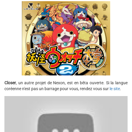
Closer
, un autre projet de Nexon, est en bêta ouverte. Si la langue
coréenne n'est pas un barrage pour vous, rendez vous sur
le site
.