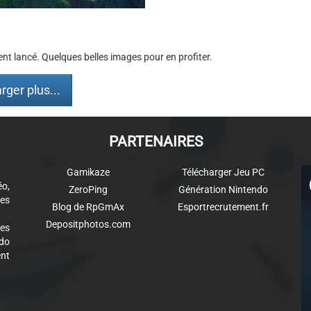
ent lancé. Quelques belles images pour en profiter.
rger plus...
PARTENAIRES
Gamikaze
Télécharger Jeu PC
éo,
ZeroPing
Génération Nintendo
es
Blog de RpGmAx
Esportrecrutement.fr
Depositphotos.com
des
ndo
ent