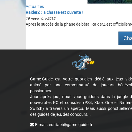
Actualités
RaiderZ : la chasse est ouverte !
19 novembre 2012
Après le succès de la phase de bêta, RaiderZ est officiellem
Cha
Game-Guide est votre quotidien dédié aux jeux vid
animé par une communauté de joueurs bénévol
passionnés.
Jour après jour, nous vous guidons dans la jungle 
nouveautés PC et consoles (PS4, Xbox One et Ninte
Switch) à travers un aperçu. Mais aussi ponctuellem
des guides de jeu, des concours...
E-mail :
contact@game-guide.fr