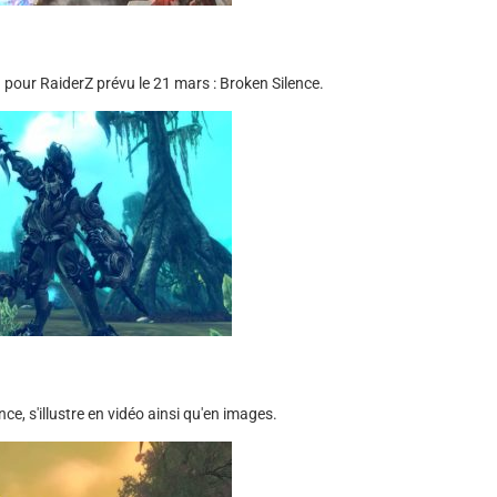
pour RaiderZ prévu le 21 mars : Broken Silence.
 s'illustre en vidéo ainsi qu'en images.