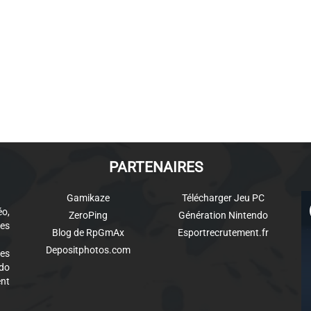
PARTENAIRES
Gamikaze
Télécharger Jeu PC
éo,
ZeroPing
Génération Nintendo
es
Blog de RpGmAx
Esportrecrutement.fr
Depositphotos.com
des
ndo
ent