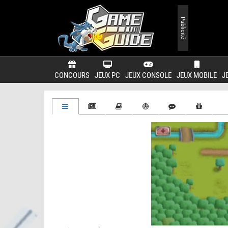
Publicité
CONCOURS
JEUX PC
JEUX CONSOLE
JEUX MOBILE
J