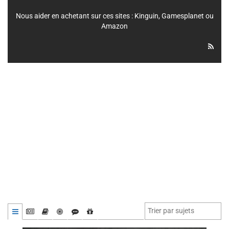
Nous aider en achetant sur ces sites :
Kinguin
,
Gamesplanet
ou
Amazon