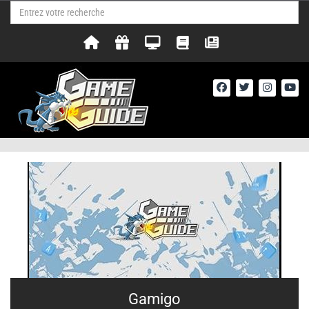
Gamigo