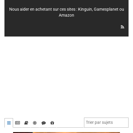
Nous aider en achetant sur ces sites :
Kinguin
,
Gamesplanet
ou
Amazon