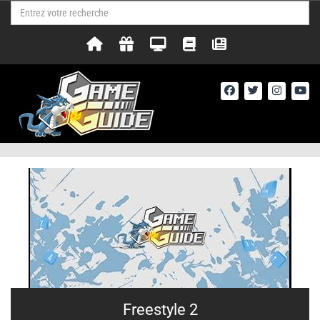
Freestyle 2