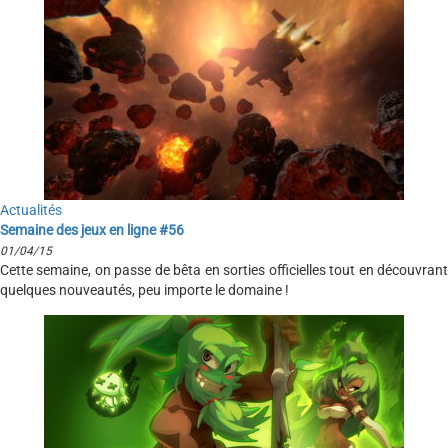
Actualités
Semaine des jeux en ligne #56
01/04/15
Cette semaine, on passe de bêta en sorties officielles tout en découvrant
quelques nouveautés, peu importe le domaine !