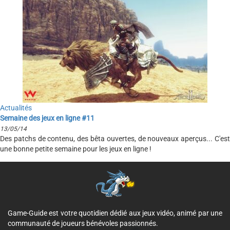
Actualités
Semaine des jeux en ligne #11
13/05/14
Des patchs de contenu, des bêta ouvertes, de nouveaux aperçus... C'est
une bonne petite semaine pour les jeux en ligne !
Game-Guide est votre quotidien dédié aux jeux vidéo, animé par une
communauté de joueurs bénévoles passionnés.