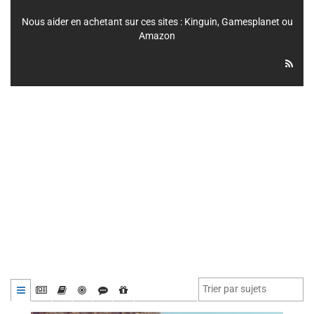
Nous aider en achetant sur ces sites :
Kinguin
,
Gamesplanet
ou
Amazon