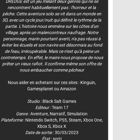
DREDGE est un jeu mêlant deux genres qui ne se
rencontrent habituellement pas : l'horreur et la
pêche. Cette aventure solo se vit dans un monde en
3D, avec un cycle jour/nuit qui définit le rythme de la
partie. L'histoire nous emmène sur les côtes d'un
village, après un malencontreux naufrage. Notre
personnage, marin pourtant averti, n'a pas réussi à
éviter les écueils et son navire est désormais au fond
de l'eau, irrécupérable. Mais ce n'est qu'à peine un
contretemps. En effet, le maire nous propose de nous
prêter un vieux rafiot. Il confirme même son offre de
nous embaucher comme pêcheur
Nous aider en achetant sur ces sites :
Kinguin
,
Gamesplanet
ou
Amazon
Studio
:
Black Salt Games
Editeur
:
Team 17
Genre
:
Aventure
,
Narratif
,
Simulation
Plateforme
:
Nintendo Switch
,
PS5
,
Steam
,
Xbox One
,
Xbox S
,
Xbox X
Date de sortie
: 30/03/2023
État
: sorti