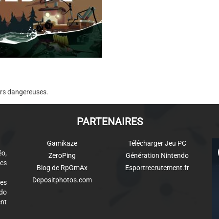
ers dangereuses.
PARTENAIRES
Gamikaze
Télécharger Jeu PC
éo,
ZeroPing
Génération Nintendo
es
Blog de RpGmAx
Esportrecrutement.fr
Depositphotos.com
des
ndo
ent