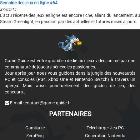
Semaine des jeux en ligne #64
27/05/15
L'actu récente des jeux en ligne est encore riche, allant du lancement, au
Steam Greenlight, en passant par des actuelles et futures mises à jours.
Game-Guide est votre quotidien dédié aux jeux vidéo, animé par une
communauté de joueurs bénévoles passionnés.
Jour après jour, nous vous guidons dans la jungle des nouveautés
PC et consoles (PS4, Xbox One et Nintendo Switch) à travers un
aperçu. Mais aussi ponctuellement des guides de jeu, des
concours...
E-mail :
contact@game-guide.fr
PARTENAIRES
Gamikaze
Télécharger Jeu PC
ZeroPing
Génération Nintendo