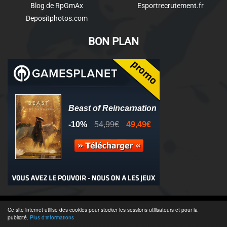
Blog de RpGmAx
Esportrecrutement.fr
Depositphotos.com
BON PLAN
© 2011-2025 - Association Clamidra -
Wordpress
Ce site internet utilise des cookies pour stocker les sessions utilisateurs et pour la
publicité.
Plus d'informations
Équipe & Contacts
-
Recrutement
-
Publicité & Partenaires
-
CGU
-