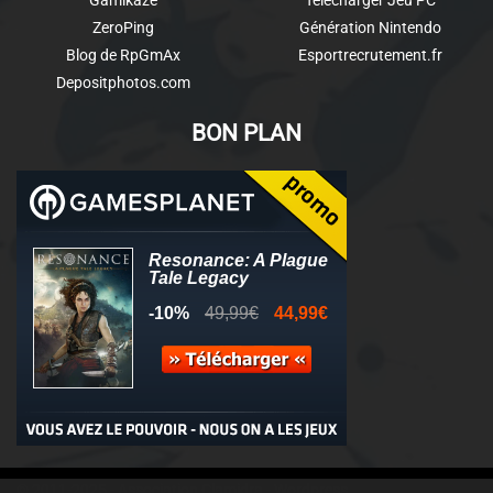
Gamikaze
Télécharger Jeu PC
ZeroPing
Génération Nintendo
Blog de RpGmAx
Esportrecrutement.fr
Depositphotos.com
BON PLAN
© 2011-2025 - Association Clamidra -
Wordpress