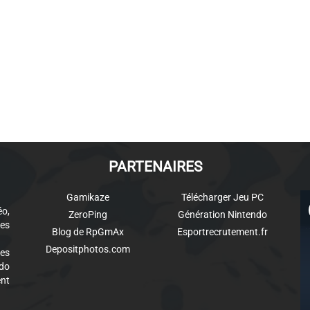
PARTENAIRES
Gamikaze
Télécharger Jeu PC
éo,
ZeroPing
Génération Nintendo
es
Blog de RpGmAx
Esportrecrutement.fr
Depositphotos.com
des
ndo
ent