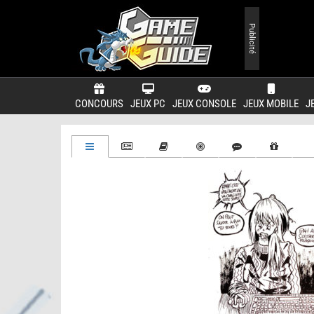
Publicité
CONCOURS
JEUX PC
JEUX CONSOLE
JEUX MOBILE
J