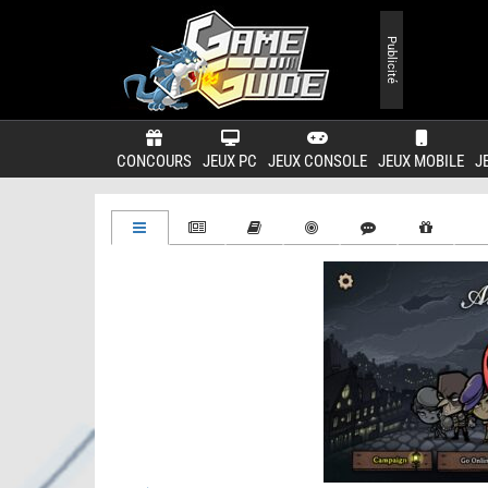
Publicité
CONCOURS
JEUX PC
JEUX CONSOLE
JEUX MOBILE
J