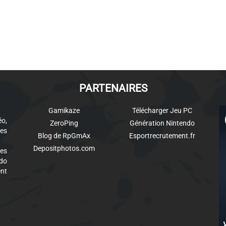
PARTENAIRES
Gamikaze
Télécharger Jeu PC
éo,
ZeroPing
Génération Nintendo
es
Blog de RpGmAx
Esportrecrutement.fr
Depositphotos.com
des
ndo
ent